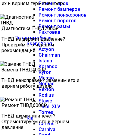
их и вернем герметичность.
Ремонт арок
Ремонт бамперов
Ремонт лонжеронов
Ремонт порогов
Ремонт рамы
Диагностика ТНВД
2000₽
Рихтовка
По автомобилю
ТНВД не держит давление?
SsangYong
Проверим его и дадим
Actyon
рекомендации.
Chairman
Istana
Korando
Замена ТНВД
4000₽
Kyron
Musso
ТНВД неисправен? Заменим его и
Nomad
вернем работу дизеля.
Rexton
Rodius
Stavic
Ремонт ТНВД
6000₽
Tivoli XLV
Torres
ТНВД шумит или течет?
Kia
Отремонтируем его и вернем
Carens
давление.
Carnival