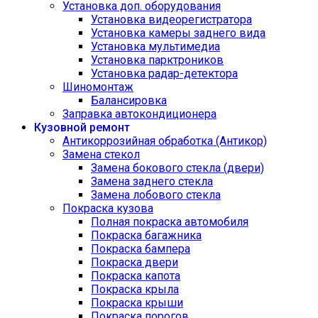
Установка доп. оборудования
Установка видеорегистратора
Установка камеры заднего вида
Установка мультимедиа
Установка парктроников
Установка радар-детектора
Шиномонтаж
Балансировка
Заправка автокондиционера
Кузовной ремонт
Антикоррозийная обработка (Антикор)
Замена стекол
Замена бокового стекла (двери)
Замена заднего стекла
Замена лобового стекла
Покраска кузова
Полная покраска автомобиля
Покраска багажника
Покраска бампера
Покраска двери
Покраска капота
Покраска крыла
Покраска крыши
Покраска порогов