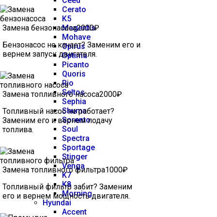
Ceed
Cerato
K5
Замена бензонасоса
Magentis
2000₽
Mohave
Бензонасос не качает? Заменим его и
Opirus
вернем запуск двигателя.
Optima
Picanto
Quoris
Rio
Seltos
Замена топливного насоса
2000₽
Sephia
Shuma
Топливный насос не работает?
Sorento
Заменим его и вернем подачу
Soul
топлива.
Spectra
Sportage
Stinger
Venga
Замена топливного фильтра
1000₽
K7
K8
Топливный фильтр забит? Заменим
Morning
его и вернем мощность двигателя.
Hyundai
Accent