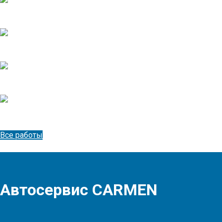
Обрыв клапана SsangYong Kyron
Потеря мощности двигателя SsangYong Actyon Sports
Ремонт двигателя SsangYong Kyron
Замена двигателя на контрактный SsangYong Kyron
Все работы
Автосервис
CARMEN