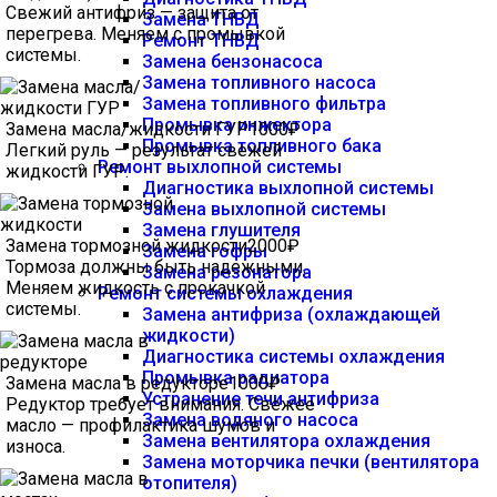
Свежий антифриз — защита от
Замена ТНВД
перегрева. Меняем с промывкой
Ремонт ТНВД
системы.
Замена бензонасоса
Замена топливного насоса
Замена топливного фильтра
Промывка инжектора
Замена масла/жидкости ГУР
1000₽
Промывка топливного бака
Легкий руль — результат свежей
Ремонт выхлопной системы
жидкости ГУР.
Диагностика выхлопной системы
Замена выхлопной системы
Замена глушителя
Замена тормозной жидкости
2000₽
Замена гофры
Тормоза должны быть надежными.
Замена резонатора
Меняем жидкость с прокачкой
Ремонт системы охлаждения
системы.
Замена антифриза (охлаждающей
жидкости)
Диагностика системы охлаждения
Промывка радиатора
Замена масла в редукторе
1000₽
Устранение течи антифриза
Редуктор требует внимания. Свежее
Замена водяного насоса
масло — профилактика шумов и
Замена вентилятора охлаждения
износа.
Замена моторчика печки (вентилятора
отопителя)