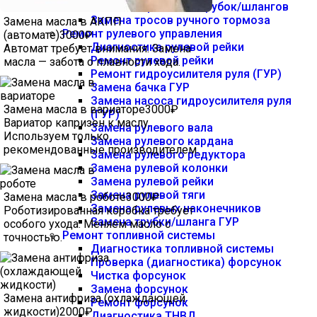
Замена тормозных трубок/шлангов
Замена тросов ручного тормоза
Замена масла в АКПП
Ремонт рулевого управления
(автомате)
3000₽
Диагностика рулевой рейки
Автомат требует внимания. Замена
Ремонт рулевой рейки
масла — забота о плавности хода.
Ремонт гидроусилителя руля (ГУР)
Замена бачка ГУР
Замена насоса гидроусилителя руля
Замена масла в вариаторе
3000₽
(ГУР)
Вариатор капризен к маслу.
Замена рулевого вала
Используем только
Замена рулевого кардана
рекомендованные производителем.
Замена рулевого редуктора
Замена рулевой колонки
Замена рулевой рейки
Замена рулевой тяги
Замена масла в роботе
3000₽
Замена рулевых наконечников
Роботизированная коробка требует
Замена трубки/шланга ГУР
особого ухода. Меняем масло с
Ремонт топливной системы
точностью.
Диагностика топливной системы
Проверка (диагностика) форсунок
Чистка форсунок
Замена форсунок
Замена антифриза (охлаждающей
Ремонт форсунок
жидкости)
2000₽
Диагностика ТНВД