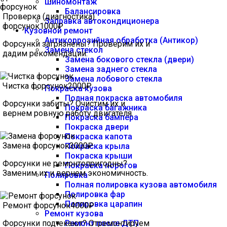
Шиномонтаж
Балансировка
Проверка (диагностика)
Заправка автокондиционера
форсунок
1000₽
Кузовной ремонт
Антикоррозийная обработка (Антикор)
Форсунки загрязнены? Проверим их и
Замена стекол
дадим рекомендации.
Замена бокового стекла (двери)
Замена заднего стекла
Замена лобового стекла
Чистка форсунок
2000₽
Покраска кузова
Полная покраска автомобиля
Форсунки забиты? Очистим их и
Покраска багажника
вернем ровную работу двигателя.
Покраска бампера
Покраска двери
Покраска капота
Замена форсунок
3000₽
Покраска крыла
Покраска крыши
Форсунки не ремонтопригодны?
Покраска порогов
Заменим их и вернем экономичность.
Полировка
Полная полировка кузова автомобиля
Полировка фар
Полировка царапин
Ремонт форсунок
4000₽
Ремонт кузова
Форсунки подтекают? Отремонтируем
Ремонт после ДТП