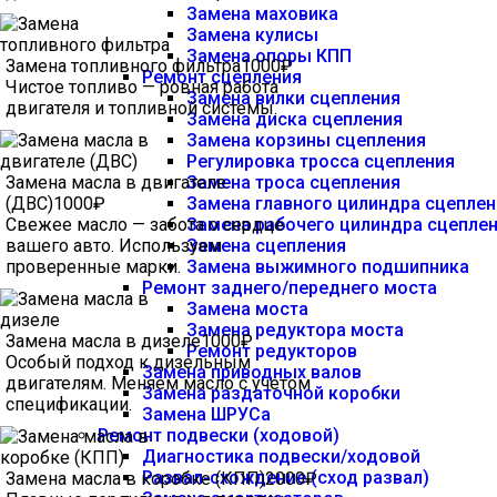
Замена маховика
Замена кулисы
Замена опоры КПП
Замена топливного фильтра
1000₽
Ремонт сцепления
Чистое топливо — ровная работа
Замена вилки сцепления
двигателя и топливной системы.
Замена диска сцепления
Замена корзины сцепления
Регулировка тросса сцепления
Замена масла в двигателе
Замена троса сцепления
(ДВС)
1000₽
Замена главного цилиндра сцеплен
Свежее масло — забота о сердце
Замена рабочего цилиндра сцепле
вашего авто. Используем
Замена сцепления
проверенные марки.
Замена выжимного подшипника
Ремонт заднего/переднего моста
Замена моста
Замена редуктора моста
Замена масла в дизеле
1000₽
Ремонт редукторов
Особый подход к дизельным
Замена приводных валов
двигателям. Меняем масло с учетом
Замена раздаточной коробки
спецификации.
Замена ШРУСа
Ремонт подвески (ходовой)
Диагностика подвески/ходовой
Развал-схождение (сход развал)
Замена масла в коробке (КПП)
2000₽