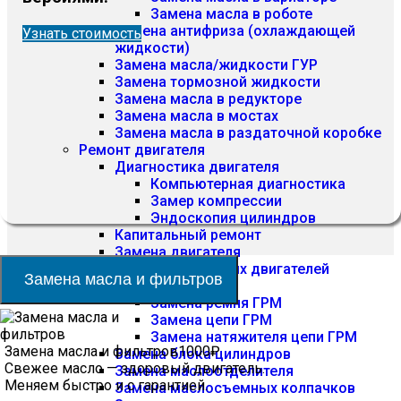
Замена масла в роботе
Замена антифриза (охлаждающей
Узнать стоимость
жидкости)
Замена масла/жидкости ГУР
Замена тормозной жидкости
Замена масла в редукторе
Замена масла в мостах
Замена масла в раздаточной коробке
Ремонт двигателя
Диагностика двигателя
Компьютерная диагностика
Замер компрессии
Эндоскопия цилиндров
Капитальный ремонт
Замена двигателя
Ремонт дизельных двигателей
Замена масла и фильтров
Замена ГРМ
Замена ремня ГРМ
Замена цепи ГРМ
Замена натяжителя цепи ГРМ
Замена масла и фильтров
1000₽
Замена блока цилиндров
Свежее масло — здоровый двигатель.
Замена маслоотделителя
Меняем быстро и с гарантией.
Замена маслосъемных колпачков