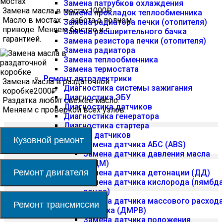
Замена патрубков охлаждения
Замена масла в мостах
1000₽
Замена прокладок теплообменника
Масло в мостах — забота о полном
Замена радиатора печки (отопителя)
приводе. Меняем быстро и с
Замена расширительного бачка
гарантией.
Замена резистора печки (отопителя)
Замена радиатора
Замена теплообменника
Замена термостата
Ремонт автоэлектрики
Замена масла в раздаточной
Диагностика системы зажигания
коробке
2000₽
Диагностика ЭБУ
Раздатка любит свежее масло.
Диагностика датчиков
Меняем с проверкой всех узлов.
Диагностика генератора
Диагностика стартера
Замена датчиков
Кузовной ремонт
Замена датчика АБС (ABS)
Замена датчика давления масла
(ДДМ)
Ремонт двигателя
Замена датчика детонации (ДД)
Замена датчика кислорода (лямбд
зонда)
Замена датчика массового расход
Ремонт трансмиссии
воздуха (ДМРВ)
Замена датчика положения