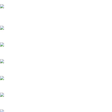
Устранение течи масла в двигателе SsangYong Actyon New
Замена цепи ГРМ Ford Focus
Замена турбины Peugeot Boxer
Замена помпы LADA Largus
Замена заднего сальника коленвала SsangYong Rexton
Замена двигателя SsangYong Actyon New