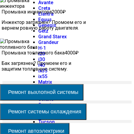
Avante
Creta
Промывка инжектора
2000₽
Elantra
Equus
Инжектор загрязнен? Промоем его и
Genesis
вернем ровную работу двигателя.
Getz
Grand Starex
Grandeur
H-1
Промывка топливного бака
4000₽
i20
i30
Бак загрязнен? Промоем его и
i40
защитим топливную систему.
ix35
ix55
Matrix
Palisade
Ремонт выхлопной системы
Santa Fe
Solaris
Sonata
Starex
Ремонт системы охлаждения
Staria
Tucson
Terracan
Ремонт автоэлектрики
Veloster