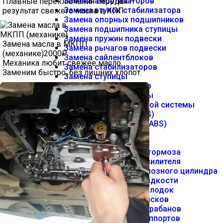
Замена амортизаторов
Плавные переключения передач —
Замена втулок стабилизатора
результат свежего масла в КПП.
Замена опорных подшипников
Замена подшипника ступицы
Замена пружин подвески
Замена масла в МКПП
Замена рычагов подвески
(механике)
2000₽
Замена сайлентблоков
Механика любит свежее масло.
Замена стабилизаторов
Заменим быстро, без лишних хлопот.
Замена ступицы
Замена шаровых опор
Ремонт тормозной системы
Диагностика тормозной системы
Диагностика АБС (ABS)
Замена датчика АБС (ABS)
Ремонт АБС (ABS)
Ремонт суппорта
Регулировка ручного тормоза
Замена вакуумного усилителя
Замена главного тормозного цилиндра
Замена тормозной жидкости
Замена тормозных колодок
Замена тормозных дисков
Замена тормозных барабанов
Замена тормозных суппортов