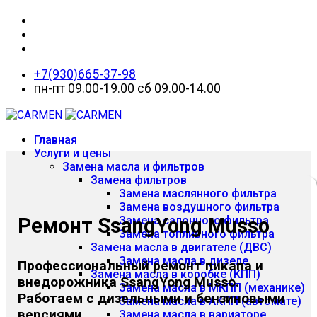
+7(930)665-37-98
пн-пт 09.00-19.00 сб 09.00-14.00
Главная
Услуги и цены
Замена масла и фильтров
Замена фильтров
Замена маслянного фильтра
Замена воздушного фильтра
Ремонт SsangYong Musso
Замена салонного фильтра
Замена топливного фильтра
Замена масла в двигателе (ДВС)
Замена масла в дизеле
Профессиональный ремонт пикапа и
Замена масла в коробке (КПП)
внедорожника SsangYong Musso.
Замена масла в МКПП (механике)
Работаем с дизельными и бензиновыми
Замена масла в АКПП (автомате)
версиями.
Замена масла в вариаторе