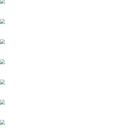
Дефектовка двигателя Geely MK
Дефектовка двигателя Daewoo Matiz
Ремонт ГБЦ LADA Kalina после загиба клапанов
Фрезеровка посадочных мест топливных форсунок
Капитальный ремонт двигателя Kia Sorento
Замена двигателя Suzuki Grand Vitara
Ремонт турбины SsangYong Kyron