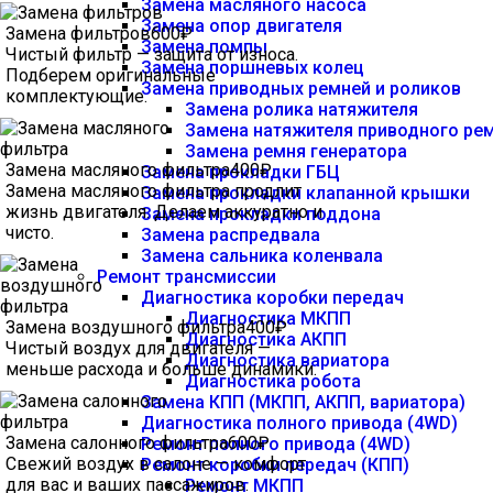
Замена масляного насоса
Замена опор двигателя
Замена фильтров
600₽
Замена помпы
Чистый фильтр — защита от износа.
Замена поршневых колец
Подберем оригинальные
Замена приводных ремней и роликов
комплектующие.
Замена ролика натяжителя
Замена натяжителя приводного ре
Замена ремня генератора
Замена масляного фильтра
400₽
Замена прокладки ГБЦ
Замена масляного фильтра продлит
Замена прокладки клапанной крышки
жизнь двигателя. Делаем аккуратно и
Замена прокладки поддона
чисто.
Замена распредвала
Замена сальника коленвала
Ремонт трансмиссии
Диагностика коробки передач
Диагностика МКПП
Замена воздушного фильтра
400₽
Диагностика АКПП
Чистый воздух для двигателя —
Диагностика вариатора
меньше расхода и больше динамики.
Диагностика робота
Замена КПП (МКПП, АКПП, вариатора)
Диагностика полного привода (4WD)
Замена салонного фильтра
600₽
Ремонт полного привода (4WD)
Свежий воздух в салоне — комфорт
Ремонт коробки передач (КПП)
для вас и ваших пассажиров.
Ремонт МКПП