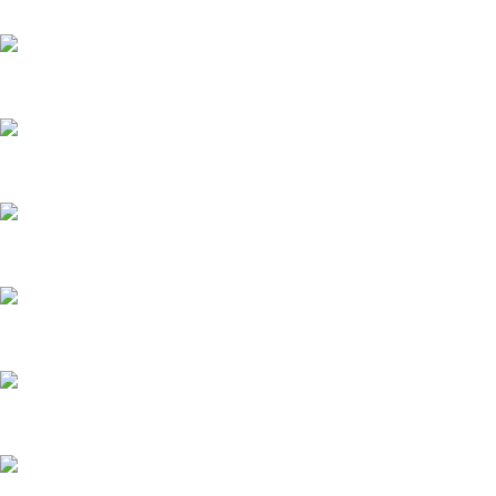
Кузовной ремонт SsangYong Kyron
Кузовной ремонт Volvo XC90
Кузовной ремонт Hyundai i30
Кузовной ремонт SsangYong Kyron
Ремонт бампера Renault Logan
Кузовной ремонт ВАЗ 2115