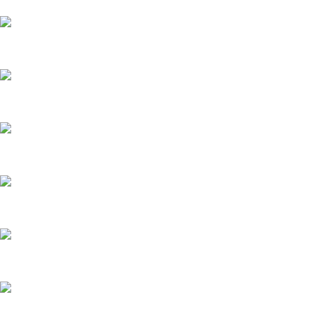
Кузовной ремонт Kia Picanto
Кузовной ремонт Hyundai Solaris
Кузовной ремонт Kia
Кузовной ремонт Suzuki SX4
Кузовной ремонт Toyota Corolla
Кузовной ремонт Ford