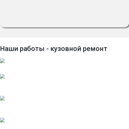
Наши работы - кузовной ремонт
Ремонт грибков крепления кузова SsangYong Kyron
Кузовной ремонт LADA Kalina
Ремонт рамы SsangYong Kyron
Замена порогов SsangYong Kyron